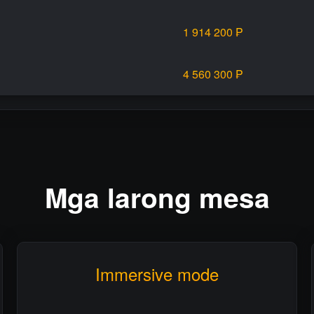
1 914 200 ₱
4 560 300 ₱
Mga larong mesa
Immersive mode