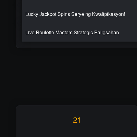
Lucky Jackpot Spins Serye ng Kwalipikasyon!
Live Roulette Masters Strategic Paligsahan
21