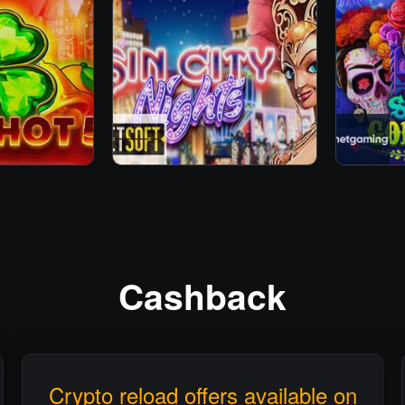
Cashback
Crypto reload offers available on