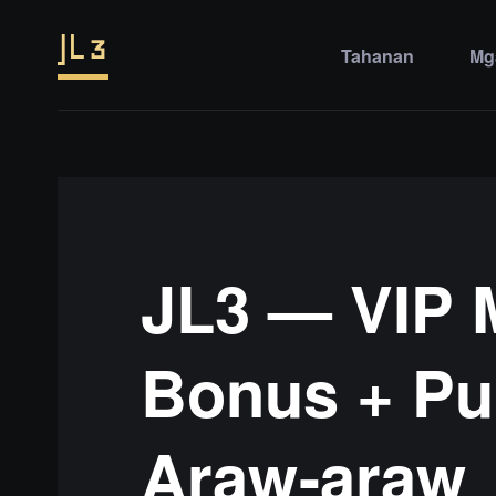
Tahanan
Mg
JL3 — VIP 
Bonus + Pu
Araw-araw