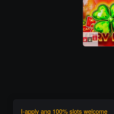
I-apply ang 100% slots welcome