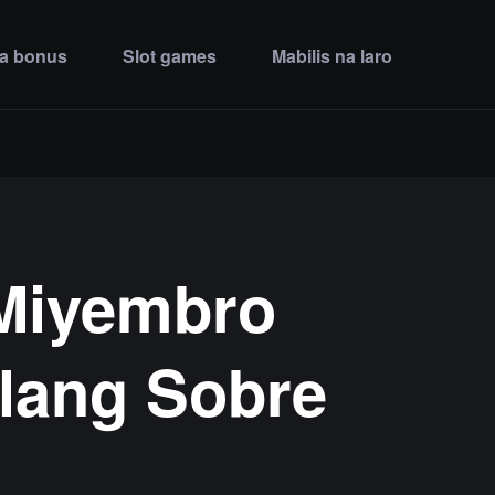
a bonus
Slot games
Mabilis na laro
Miyembro
lang Sobre