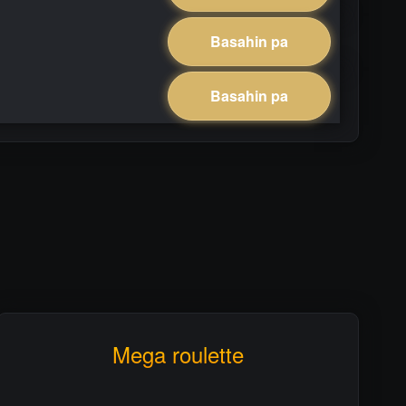
Basahin pa
Basahin pa
Mega roulette